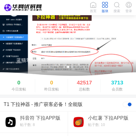
首页
版块
搜索
登录
蓝猫掌 下拉超级版，功能使用方法！非常简单！
0
0
42517
3713
今日发帖
昨日发帖
总帖数
会员数
T1 下拉神器 - 推广获客必备！全能版
抖音符 下拉APP版
小红薯 下拉APP版
帖子数: 8
帖子数: 10