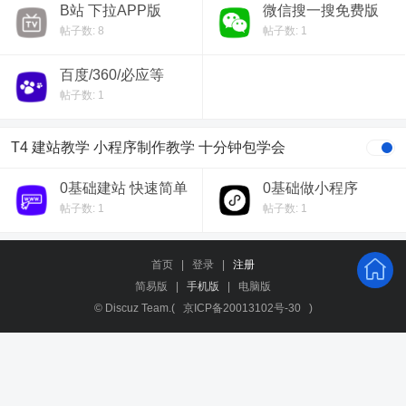
B站 下拉APP版
微信搜一搜免费版
帖子数: 8
帖子数: 1
百度/360/必应等
帖子数: 1
T4 建站教学 小程序制作教学 十分钟包学会
0基础建站 快速简单
0基础做小程序
实惠
帖子数: 1
帖子数: 1
首页
|
登录
|
注册
简易版
|
手机版
|
电脑版
© Discuz Team.(
京ICP备20013102号-30
)